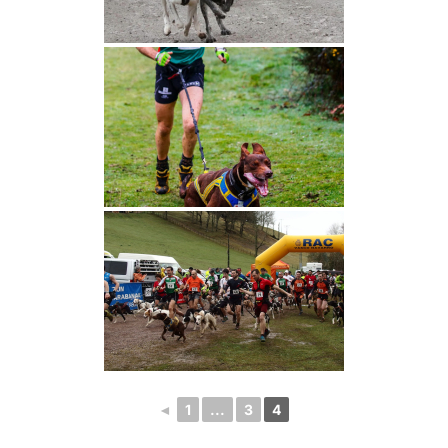
◄
1
...
3
4