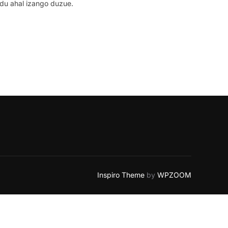
ndu ahal izango duzue.
Inspiro Theme
by
WPZOOM