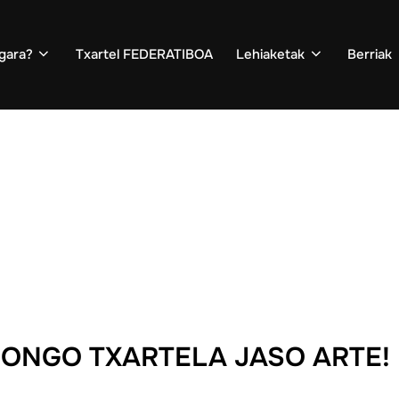
 gara?
Txartel FEDERATIBOA
Lehiaketak
Berriak
GONGO TXARTELA JASO ARTE!