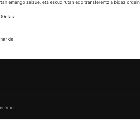
tan emango zaizue, eta eskudirutan edo transferentzia bidez ordai
:00etara
ehar da.
nvierno