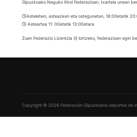
Gipuzkoako Neguko Kirol Federazioan, txartela unean ber
Astelehen, asteazken eta ostegunetan, 18:00etatik 20
Asteartea 11: 00etatik 13:00etara
Zuen Federazio Lizentzia (l) lortzeko, federazioan egin b
Copyright © 2026 Federación Gipuzkoana deportes de i