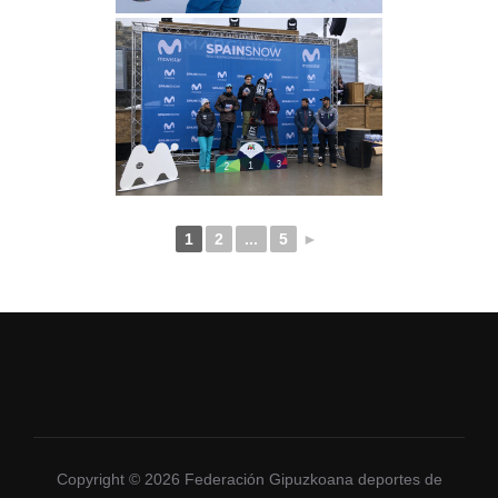
1
2
...
5
►
Copyright © 2026 Federación Gipuzkoana deportes de